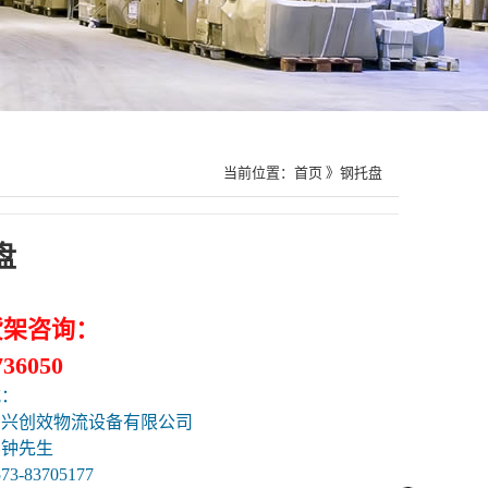
当前位置：
首页
》钢托盘
盘
货架咨询：
736050
式：
嘉兴创效物流设备有限公司
：钟先生
3-83705177