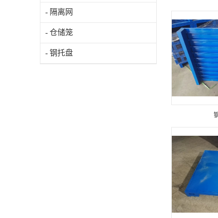
- 隔离网
- 仓储笼
- 钢托盘