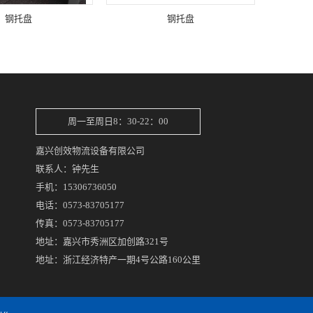
钢托盘
钢托盘
周一至周日8：30-22：00
嘉兴创效物流设备有限公司
联系人：钟先生
手机：15306736050
电话：0573-83705177
传真：0573-83705177
地址：嘉兴市秀洲区加创路321号
地址：浙江经济特产一期4号公路160公里