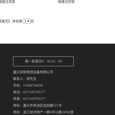
阁楼式货架
阁楼式货架
| 【尾页】 转到第
页
周一至周日8：30-22：00
嘉兴创效物流设备有限公司
联系人：钟先生
手机：15306736050
电话：0573-83705177
传真：0573-83705177
地址：嘉兴市秀洲区加创路321号
地址：浙江经济特产一期4号公路160公里